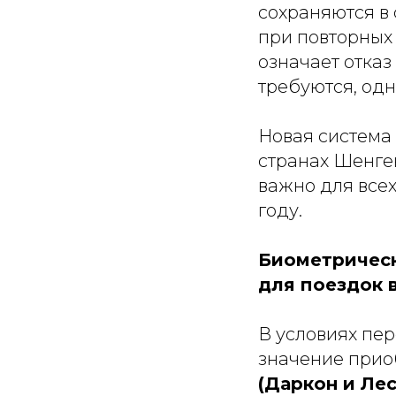
сохраняются в 
при повторных 
означает отказ
требуются, од
Новая система 
странах Шенген
важно для все
году.
Биометрическ
для поездок 
В условиях пе
значение прио
(Даркон и Лес