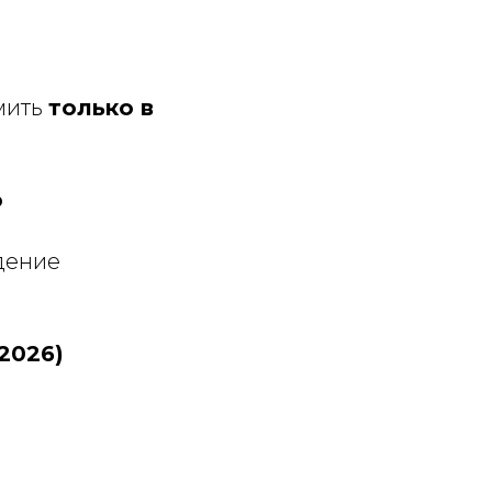
мить
только в
о
дение
2026)