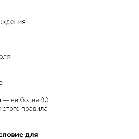
хождения
оля
е
 — не более 90
м этого правила
словие для