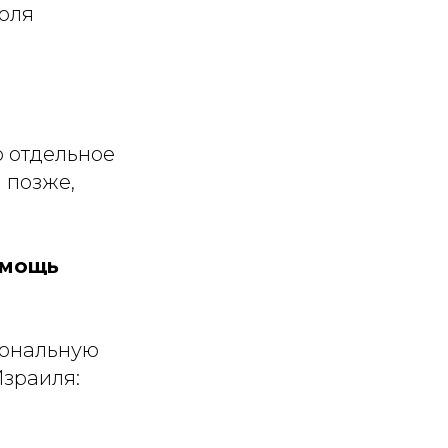
оля
о отдельное
 позже,
омощь
иональную
зраиля: