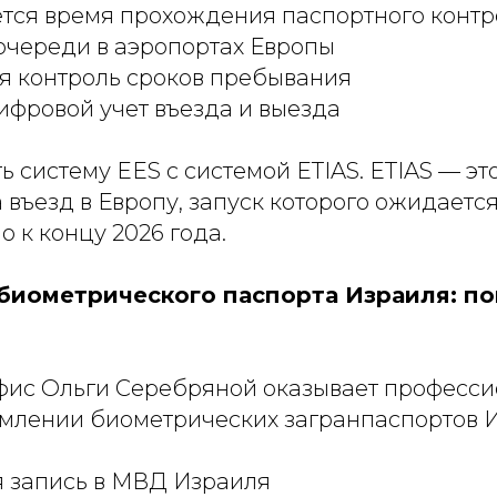
тся время прохождения паспортного контр
очереди в аэропортах Европы
я контроль сроков пребывания
ифровой учет въезда и выезда
ь систему EES с системой ETIAS. ETIAS — эт
въезд в Европу, запуск которого ожидается
 к концу 2026 года.
иометрического паспорта Израиля: п
фис Ольги Серебряной оказывает професс
млении биометрических загранпаспортов И
я запись в МВД Израиля