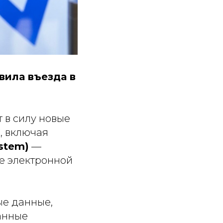
вила въезда в
т в силу новые
, включая
ystem)
—
е электронной
ые данные,
анные