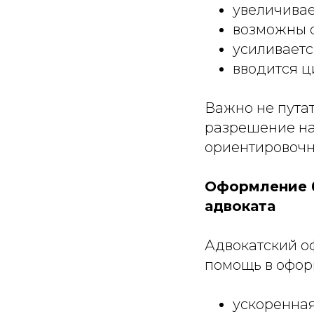
увеличивае
возможны 
усиливаетс
вводится ц
Важно не путат
разрешение на 
ориентировочно
Оформление б
адвоката
Адвокатский о
помощь в офор
ускоренна