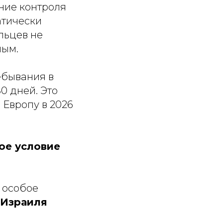
ение контроля
атически
альцев не
ным.
ебывания в
0 дней. Это
 Европу в 2026
ое условие
 особое
 Израиля