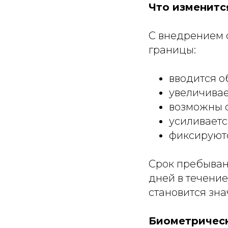
Что изменитс
С внедрением 
границы:
вводится о
увеличивае
возможны 
усиливаетс
фиксируютс
Срок пребыван
дней в течение
становится зна
Биометрическ