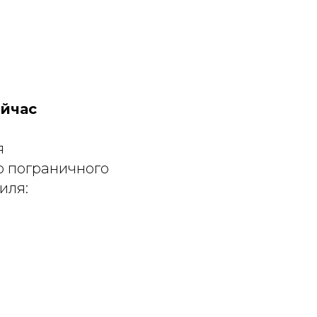
ейчас
я
ю пограничного
иля: