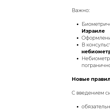
Важно:
Биометрич
Израиле
Оформлени
В консульс
небиомет
Небиометр
погранично
Новые правил
С введением с
обязательн